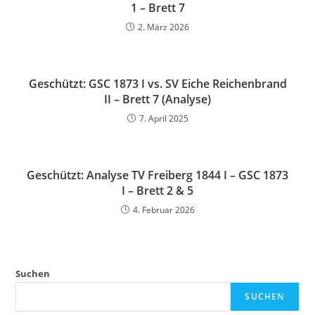
1 – Brett 7
2. März 2026
Geschützt: GSC 1873 I vs. SV Eiche Reichenbrand
II – Brett 7 (Analyse)
7. April 2025
Geschützt: Analyse TV Freiberg 1844 I – GSC 1873
I – Brett 2 & 5
4. Februar 2026
Suchen
SUCHEN