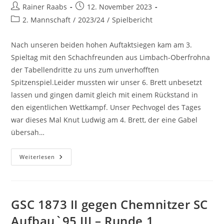
Beitrags-
Beitrag
Rainer Raabs
12. November 2023
Autor:
veröffentlicht:
Beitrags-
2. Mannschaft
/
2023/24
/
Spielbericht
Kategorie:
Nach unseren beiden hohen Auftaktsiegen kam am 3.
Spieltag mit den Schachfreunden aus Limbach-Oberfrohna
der Tabellendritte zu uns zum unverhofften
Spitzenspiel.Leider mussten wir unser 6. Brett unbesetzt
lassen und gingen damit gleich mit einem Rückstand in
den eigentlichen Wettkampf. Unser Pechvogel des Tages
war dieses Mal Knut Ludwig am 4. Brett, der eine Gabel
übersah…
GSC
Weiterlesen
1873
II
Gegen
SG
Limbach-
Oberfrohna
GSC 1873 II gegen Chemnitzer SC
I
–
Aufbau`95 III – Runde 1
Runde