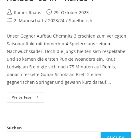
3
Beitrags-
Beitrag
Rainer Raabs
29. Oktober 2023
Autor:
veröffentlicht:
Beitrags-
2. Mannschaft
/
2023/24
/
Spielbericht
Kategorie:
Unser Gegner Aufbau Chemnitz 3 erschien zum verlegten
Saisonauftakt mit immerhin 4 Spielern aus seinem
Nachwuchskader. Doch die Jungs hielten sich respektabel
und so kamen die ersten Punkte woanders ein. Knut
Ludwig an 5 einigte sich nach 75 Minuten auf Remis,
danach fesselte Gunar Scholz an Brett 2 einen
gegnerischen Springer und gewann kurz darauf.…
GSC
Weiterlesen
1873
II
Gegen
Chemnitzer
SC
Aufbau`95
III
Suchen
–
Runde
SUCHEN