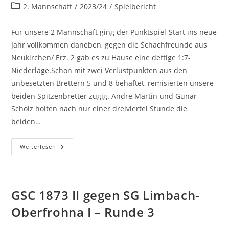
Autor:
veröffentlicht:
Beitrags-
2. Mannschaft
/
2023/24
/
Spielbericht
Kategorie:
Für unsere 2 Mannschaft ging der Punktspiel-Start ins neue
Jahr vollkommen daneben, gegen die Schachfreunde aus
Neukirchen/ Erz. 2 gab es zu Hause eine deftige 1:7-
Niederlage.Schon mit zwei Verlustpunkten aus den
unbesetzten Brettern 5 und 8 behaftet, remisierten unsere
beiden Spitzenbretter zügig. Andre Martin und Gunar
Scholz holten nach nur einer dreiviertel Stunde die
beiden…
GSC
Weiterlesen
1873
II
Gegen
SG
Neukirchen
II
GSC 1873 II gegen SG Limbach-
–
Runde
Oberfrohna I – Runde 3
5