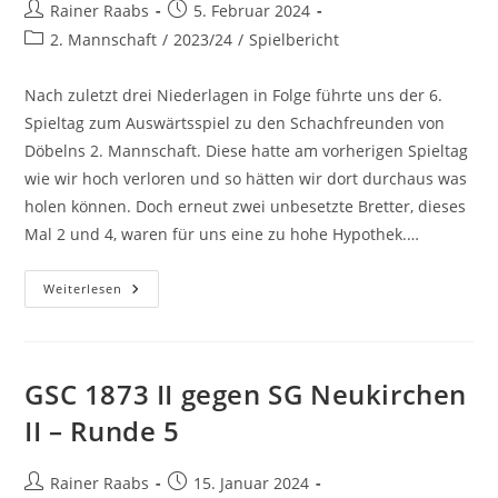
Beitrags-
Beitrag
Rainer Raabs
5. Februar 2024
Autor:
veröffentlicht:
Beitrags-
2. Mannschaft
/
2023/24
/
Spielbericht
Kategorie:
Nach zuletzt drei Niederlagen in Folge führte uns der 6.
Spieltag zum Auswärtsspiel zu den Schachfreunden von
Döbelns 2. Mannschaft. Diese hatte am vorherigen Spieltag
wie wir hoch verloren und so hätten wir dort durchaus was
holen können. Doch erneut zwei unbesetzte Bretter, dieses
Mal 2 und 4, waren für uns eine zu hohe Hypothek.…
ESV
Weiterlesen
Lok
Döbeln
II
Gegen
GSC
1873
GSC 1873 II gegen SG Neukirchen
II
–
II – Runde 5
Runde
6
Beitrags-
Beitrag
Rainer Raabs
15. Januar 2024