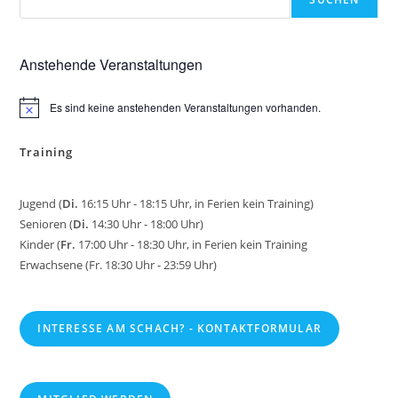
1
Anstehende Veranstaltungen
Es sind keine anstehenden Veranstaltungen vorhanden.
H
i
n
Training
w
e
i
s
Jugend (
Di.
16:15 Uhr - 18:15 Uhr, in Ferien kein Training)
Senioren (
Di.
14:30 Uhr - 18:00 Uhr)
Kinder (
Fr.
17:00 Uhr - 18:30 Uhr, in Ferien kein Training
Erwachsene (Fr. 18:30 Uhr - 23:59 Uhr)
INTERESSE AM SCHACH? - KONTAKTFORMULAR