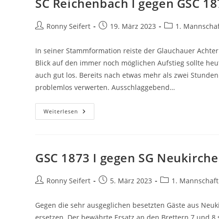
SC Reichenbach I gegen GSC 18
I
–
Runde
9
Beitrags-
Beitrag
Beitrags-
Ronny Seifert
19. März 2023
1. Mannschaf
Autor:
veröffentlicht:
Kategorie:
In seiner Stammformation reiste der Glauchauer Achter 
Blick auf den immer noch möglichen Aufstieg sollte he
auch gut los. Bereits nach etwas mehr als zwei Stunden 
problemlos verwerten. Ausschlaggebend…
SC
Weiterlesen
Reichenbach
I
Gegen
GSC
1873
I
GSC 1873 I gegen SG Neukirche
–
Runde
8
Beitrags-
Beitrag
Beitrags-
Ronny Seifert
5. März 2023
1. Mannschaft
Autor:
veröffentlicht:
Kategorie:
Gegen die sehr ausgeglichen besetzten Gäste aus Neuk
ersetzen. Der bewährte Ersatz an den Brettern 7 und 8 