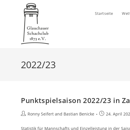
Zum
Inhalt
Startseite
Wet
springen
2022/23
Punktspielsaison 2022/23 in Z
Beitrags-
Beitrag
Ronny Seifert
and
Bastian Benicke
24. April 20
Autor:
veröffentlicht:
Statistik für Mannschafts und Einzelleistung in der Sai