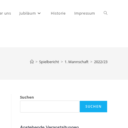
Website-
er uns
Jubiläum
Historie
Impressum
Suche
umschalten
>
Spielbericht
>
1. Mannschaft
>
2022/23
Suchen
SUCHEN
Anstehende Veranstaltungen