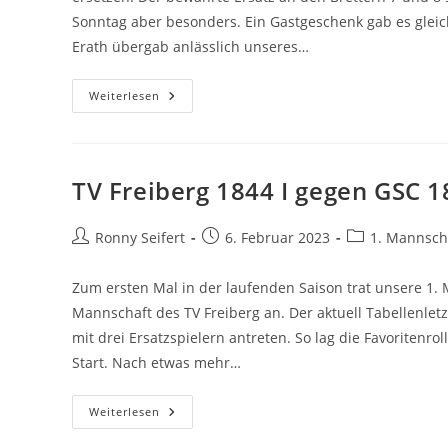
Sonntag aber besonders. Ein Gastgeschenk gab es gleic
Erath übergab anlässlich unseres…
GSC
Weiterlesen
1873
I
Gegen
SG
Neukirchen
I
TV Freiberg 1844 I gegen GSC 1
–
Runde
7
Beitrags-
Beitrag
Beitrags-
Ronny Seifert
6. Februar 2023
1. Mannsch
Autor:
veröffentlicht:
Kategorie:
Zum ersten Mal in der laufenden Saison trat unsere 1.
Mannschaft des TV Freiberg an. Der aktuell Tabellenlet
mit drei Ersatzspielern antreten. So lag die Favoriten
Start. Nach etwas mehr…
TV
Weiterlesen
Freiberg
1844