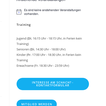
Es sind keine anstehenden Veranstaltungen
H
vorhanden.
i
n
Training
w
e
i
s
Jugend (
Di.
16:15 Uhr - 18:15 Uhr, in Ferien kein
Training)
Senioren (
Di.
14:30 Uhr - 18:00 Uhr)
Kinder (
Fr.
17:00 Uhr - 18:30 Uhr, in Ferien kein
Training
Erwachsene (Fr. 18:30 Uhr - 23:59 Uhr)
INTERESSE AM SCHACH? -
KONTAKTFORMULAR
MITGLIED WERDEN