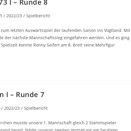
73 I – Runde 8
t
/
2022/23
/
Spielbericht
zum letzten Auswärtsspiel der laufenden Saison ins Vogtland. Mit
ute der nächste Mannschaftssieg eingefahren werden. Und es ging
Spielzeit konnte Ronny Seifert am 8. Brett seine Mehrfigur
n I – Runde 7
/
2022/23
/
Spielbericht
irchen musste unsere 1. Mannschaft gleich 2 Stammspieler
stand bereit, fehlte unserer zweiten Vertretung am heutigen