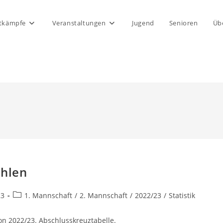
tkämpfe
Veranstaltungen
Jugend
Senioren
Üb
ahlen
Beitrags-
23
1. Mannschaft
/
2. Mannschaft
/
2022/23
/
Statistik
Kategorie:
son 2022/23. Abschlusskreuztabelle.