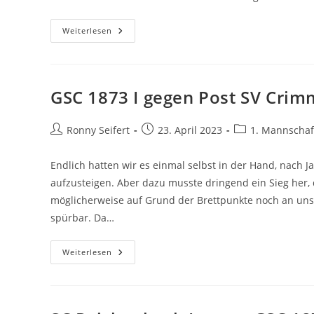
Punktspielsaison
Weiterlesen
2022/23
In
Zahlen
GSC 1873 I gegen Post SV Crim
Beitrags-
Beitrag
Beitrags-
Ronny Seifert
23. April 2023
1. Mannschaf
Autor:
veröffentlicht:
Kategorie:
Endlich hatten wir es einmal selbst in der Hand, nach J
aufzusteigen. Aber dazu musste dringend ein Sieg her,
möglicherweise auf Grund der Brettpunkte noch an un
spürbar. Da…
GSC
Weiterlesen
1873
I
Gegen
Post
SV
Crimmitschau