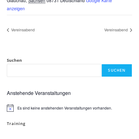
Glauchau
,
Sachsen
08731
Deutschland
Google Karte
anzeigen
Vereinsabend
Vereinsabend
Suchen
SUCHEN
Anstehende Veranstaltungen
Es sind keine anstehenden Veranstaltungen vorhanden.
H
i
n
Training
w
e
i