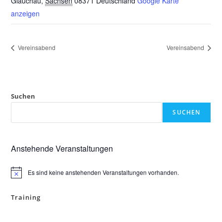
Glauchau
,
Sachsen
08371
Deutschland
Google Karte
anzeigen
Vereinsabend
Vereinsabend
Suchen
SUCHEN
Anstehende Veranstaltungen
Es sind keine anstehenden Veranstaltungen vorhanden.
H
i
n
Training
w
e
i