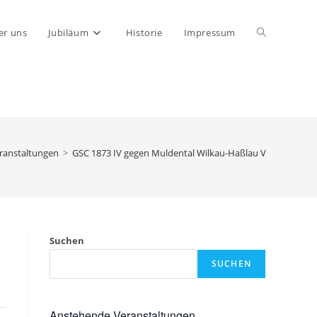
Website-
er uns
Jubiläum
Historie
Impressum
Suche
umschalten
ranstaltungen
>
GSC 1873 IV gegen Muldental Wilkau-Haßlau V
Suchen
SUCHEN
Anstehende Veranstaltungen