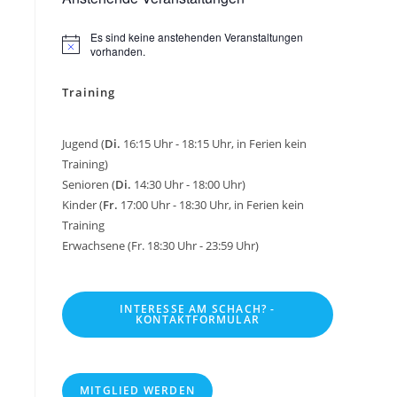
Es sind keine anstehenden Veranstaltungen
H
vorhanden.
i
n
Training
w
e
i
s
Jugend (
Di.
16:15 Uhr - 18:15 Uhr, in Ferien kein
Training)
Senioren (
Di.
14:30 Uhr - 18:00 Uhr)
Kinder (
Fr.
17:00 Uhr - 18:30 Uhr, in Ferien kein
Training
Erwachsene (Fr. 18:30 Uhr - 23:59 Uhr)
INTERESSE AM SCHACH? -
KONTAKTFORMULAR
MITGLIED WERDEN