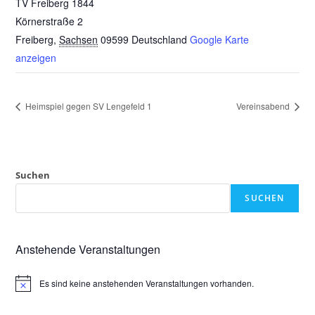
TV Freiberg 1844
Körnerstraße 2
Freiberg
,
Sachsen
09599
Deutschland
Google Karte
anzeigen
Heimspiel gegen SV Lengefeld 1
Vereinsabend
Suchen
SUCHEN
Anstehende Veranstaltungen
Es sind keine anstehenden Veranstaltungen vorhanden.
H
i
n