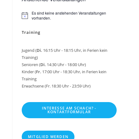
Es sind keine anstehenden Veranstaltungen
H
vorhanden.
i
n
Training
w
e
i
s
Jugend (
Di.
16:15 Uhr - 18:15 Uhr, in Ferien kein
Training)
Senioren (
Di.
14:30 Uhr - 18:00 Uhr)
Kinder (
Fr.
17:00 Uhr - 18:30 Uhr, in Ferien kein
Training
Erwachsene (Fr. 18:30 Uhr - 23:59 Uhr)
INTERESSE AM SCHACH? -
KONTAKTFORMULAR
MITGLIED WERDEN