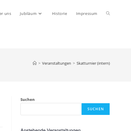
Website-
er uns
Jubiläum
Historie
Impressum
Suche
umschalten
>
Veranstaltungen
>
Skatturnier (intern)
Suchen
SUCHEN
Anstehende Veranstaltungen