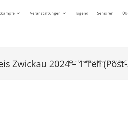
tkämpfe
Veranstaltungen
Jugend
Senioren
Üb
is Zwickau 2024 – 1 Teil (Post
>
Veranstaltungen
>
Städte-Cu