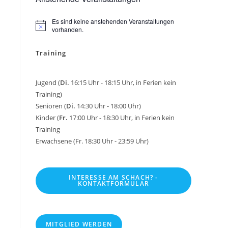
Es sind keine anstehenden Veranstaltungen
H
vorhanden.
i
n
Training
w
e
i
s
Jugend (
Di.
16:15 Uhr - 18:15 Uhr, in Ferien kein
Training)
Senioren (
Di.
14:30 Uhr - 18:00 Uhr)
Kinder (
Fr.
17:00 Uhr - 18:30 Uhr, in Ferien kein
Training
Erwachsene (Fr. 18:30 Uhr - 23:59 Uhr)
INTERESSE AM SCHACH? -
KONTAKTFORMULAR
MITGLIED WERDEN