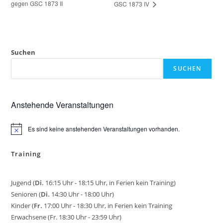
gegen GSC 1873 II
GSC 1873 IV
Suchen
SUCHEN
Anstehende Veranstaltungen
Es sind keine anstehenden Veranstaltungen vorhanden.
H
i
n
Training
w
e
i
s
Jugend (
Di.
16:15 Uhr - 18:15 Uhr, in Ferien kein Training)
Senioren (
Di.
14:30 Uhr - 18:00 Uhr)
Kinder (
Fr.
17:00 Uhr - 18:30 Uhr, in Ferien kein Training
Erwachsene (Fr. 18:30 Uhr - 23:59 Uhr)