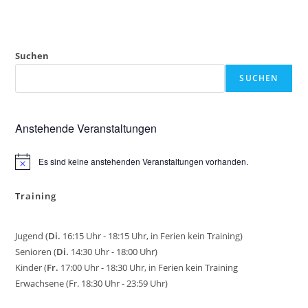
Suchen
SUCHEN
Anstehende Veranstaltungen
Es sind keine anstehenden Veranstaltungen vorhanden.
H
i
n
Training
w
e
i
s
Jugend (
Di.
16:15 Uhr - 18:15 Uhr, in Ferien kein Training)
Senioren (
Di.
14:30 Uhr - 18:00 Uhr)
Kinder (
Fr.
17:00 Uhr - 18:30 Uhr, in Ferien kein Training
Erwachsene (Fr. 18:30 Uhr - 23:59 Uhr)