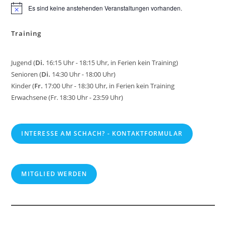
Es sind keine anstehenden Veranstaltungen vorhanden.
H
i
n
Training
w
e
i
s
Jugend (
Di.
16:15 Uhr - 18:15 Uhr, in Ferien kein Training)
Senioren (
Di.
14:30 Uhr - 18:00 Uhr)
Kinder (
Fr.
17:00 Uhr - 18:30 Uhr, in Ferien kein Training
Erwachsene (Fr. 18:30 Uhr - 23:59 Uhr)
INTERESSE AM SCHACH? - KONTAKTFORMULAR
MITGLIED WERDEN