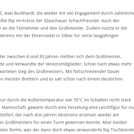
, Axel Burkhardt, die wieder mit viel Engagement durch zahlreich
üßte Raj im Kreise der Glauchauer Schachfreunde. Auch der
rte an die Teilnehmer und den Großmeister. Zudem nutzte er die
Vereins mit der Ehrennadel in Silber für seine langjährigen
ter zwischen 6 und 83 Jahren stellten sich dem Großmeister,
nde und Verwandte der Vereinsmitglieder. Schon nach etwas mehr
warteten Sieg des Großmeisters. Mit fortschreitender Dauer
den meisten Brettern und es sah schon nach einem deutlichen
 nur durch die Außentemperatur von 35°C im Schatten recht stark
1. Mannschaft, gewann durch eine Fesselung eine Leichtfigur für nu
 Seifert, der nach drei Jahren Abstinenz erstmals wieder am
des Großmeisters für einen Turm gewinnen konnte. Aber beiden
 boten Remis, was der dann doch etwas verwunderte Raj Tischbierek