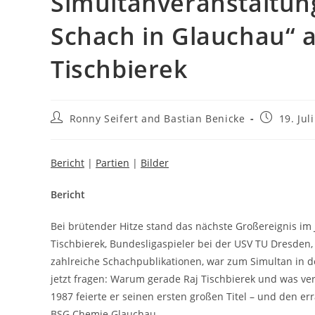
Simultanveranstaltun
Schach in Glauchau“ a
Tischbierek
Beitrags-
Beitrag
Ronny Seifert
and
Bastian Benicke
19. Jul
Autor:
veröffentli
Bericht
|
Partien
|
Bilder
Bericht
Bei brütender Hitze stand das nächste Großereignis im
Tischbierek, Bundesligaspieler bei der USV TU Dresden
zahlreiche Schachpublikationen, war zum Simultan in d
jetzt fragen: Warum gerade Raj Tischbierek und was ve
1987 feierte er seinen ersten großen Titel – und den e
BSG Chemie Glauchau.