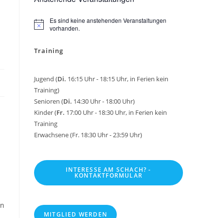
Es sind keine anstehenden Veranstaltungen
H
vorhanden.
i
n
Training
w
e
i
s
Jugend (
Di.
16:15 Uhr - 18:15 Uhr, in Ferien kein
Training)
Senioren (
Di.
14:30 Uhr - 18:00 Uhr)
Kinder (
Fr.
17:00 Uhr - 18:30 Uhr, in Ferien kein
Training
Erwachsene (Fr. 18:30 Uhr - 23:59 Uhr)
INTERESSE AM SCHACH? -
KONTAKTFORMULAR
en
MITGLIED WERDEN