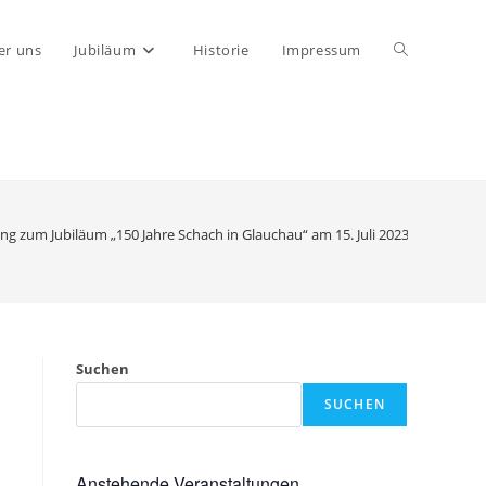
Website-
er uns
Jubiläum
Historie
Impressum
Suche
umschalten
ng zum Jubiläum „150 Jahre Schach in Glauchau“ am 15. Juli 2023 mit GM Raj
Suchen
SUCHEN
Anstehende Veranstaltungen