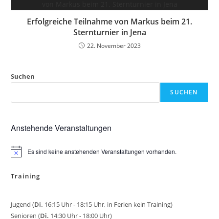
Erfolgreiche Teilnahme von Markus beim 21.
Sternturnier in Jena
22. November 2023
Suchen
SUCHEN
Anstehende Veranstaltungen
Es sind keine anstehenden Veranstaltungen vorhanden.
H
i
n
Training
w
e
i
s
Jugend (
Di.
16:15 Uhr - 18:15 Uhr, in Ferien kein Training)
Senioren (
Di.
14:30 Uhr - 18:00 Uhr)