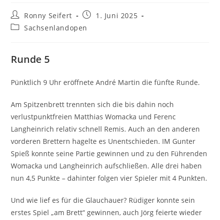
Beitrags-
Beitrag
Ronny Seifert
1. Juni 2025
Autor:
veröffentlicht:
Beitrags-
Sachsenlandopen
Kategorie:
Runde 5
Pünktlich 9 Uhr eröffnete André Martin die fünfte Runde.
Am Spitzenbrett trennten sich die bis dahin noch
verlustpunktfreien Matthias Womacka und Ferenc
Langheinrich relativ schnell Remis. Auch an den anderen
vorderen Brettern hagelte es Unentschieden. IM Gunter
Spieß konnte seine Partie gewinnen und zu den Führenden
Womacka und Langheinrich aufschließen. Alle drei haben
nun 4,5 Punkte – dahinter folgen vier Spieler mit 4 Punkten.
Und wie lief es für die Glauchauer? Rüdiger konnte sein
erstes Spiel „am Brett“ gewinnen, auch Jörg feierte wieder