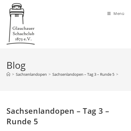
Zum
Inhalt
Menü
springen
Blog
>
Sachsenlandopen
>
Sachsenlandopen – Tag 3 – Runde 5
>
Sachsenlandopen – Tag 3 –
Runde 5