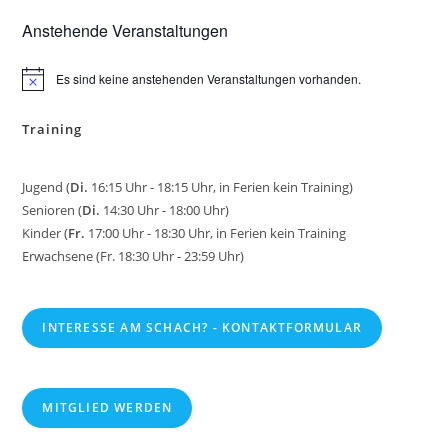
Anstehende Veranstaltungen
Es sind keine anstehenden Veranstaltungen vorhanden.
H
i
n
Training
w
e
i
s
Jugend (
Di.
16:15 Uhr - 18:15 Uhr, in Ferien kein Training)
Senioren (
Di.
14:30 Uhr - 18:00 Uhr)
Kinder (
Fr.
17:00 Uhr - 18:30 Uhr, in Ferien kein Training
Erwachsene (Fr. 18:30 Uhr - 23:59 Uhr)
INTERESSE AM SCHACH? - KONTAKTFORMULAR
MITGLIED WERDEN