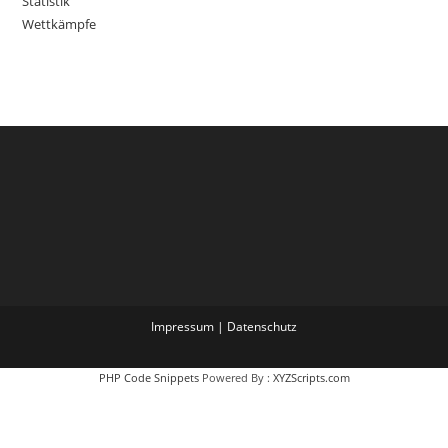
Statistik
Wettkämpfe
Impressum
|
Datenschutz
PHP Code Snippets
Powered By :
XYZScripts.com