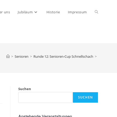
Website-
er uns
Jubiläum
Historie
Impressum
Suche
umschalten
>
Senioren
>
Runde 12: Senioren-Cup Schnellschach
>
Suchen
SUCHEN
Anstehende Veranstaltungen