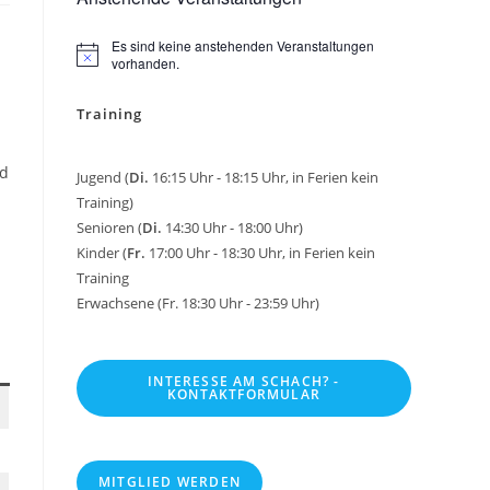
Es sind keine anstehenden Veranstaltungen
H
vorhanden.
i
n
Training
w
e
i
s
nd
Jugend (
Di.
16:15 Uhr - 18:15 Uhr, in Ferien kein
Training)
Senioren (
Di.
14:30 Uhr - 18:00 Uhr)
Kinder (
Fr.
17:00 Uhr - 18:30 Uhr, in Ferien kein
Training
Erwachsene (Fr. 18:30 Uhr - 23:59 Uhr)
INTERESSE AM SCHACH? -
KONTAKTFORMULAR
MITGLIED WERDEN