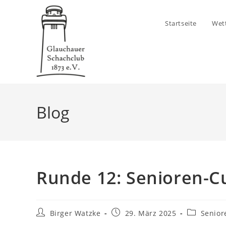
Zum
Inhalt
Startseite
Wet
springen
Blog
Runde 12: Senioren-C
Beitrags-
Beitrag
Beitrags-
Birger Watzke
29. März 2025
Senior
Autor:
veröffentlicht:
Kategorie: