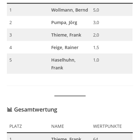
1
Wollmann, Bernd
5,0
2
Pumpa, Jörg
3,0
3
Thieme, Frank
2,0
4
Feige, Rainer
1,5
5
Haselhuhn,
1,0
Frank
📊
Gesamtwertung
PLATZ
NAME
WERTPUNKTE
1
Thieme, Frank
64