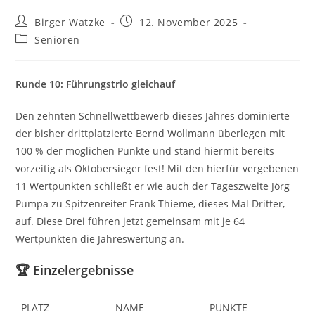
Beitrags-
Beitrag
Birger Watzke
12. November 2025
Autor:
veröffentlicht:
Beitrags-
Senioren
Kategorie:
Runde 10: Führungstrio gleichauf
Den zehnten Schnellwettbewerb dieses Jahres dominierte
der bisher drittplatzierte Bernd Wollmann überlegen mit
100 % der möglichen Punkte und stand hiermit bereits
vorzeitig als Oktobersieger fest! Mit den hierfür vergebenen
11 Wertpunkten schließt er wie auch der Tageszweite Jörg
Pumpa zu Spitzenreiter Frank Thieme, dieses Mal Dritter,
auf. Diese Drei führen jetzt gemeinsam mit je 64
Wertpunkten die Jahreswertung an.
🏆
Einzelergebnisse
PLATZ
NAME
PUNKTE