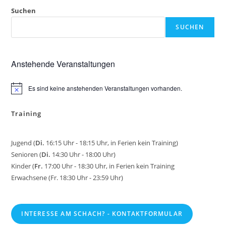
Suchen
SUCHEN
Anstehende Veranstaltungen
Es sind keine anstehenden Veranstaltungen vorhanden.
H
i
n
Training
w
e
i
s
Jugend (
Di.
16:15 Uhr - 18:15 Uhr, in Ferien kein Training)
Senioren (
Di.
14:30 Uhr - 18:00 Uhr)
Kinder (
Fr.
17:00 Uhr - 18:30 Uhr, in Ferien kein Training
Erwachsene (Fr. 18:30 Uhr - 23:59 Uhr)
INTERESSE AM SCHACH? - KONTAKTFORMULAR