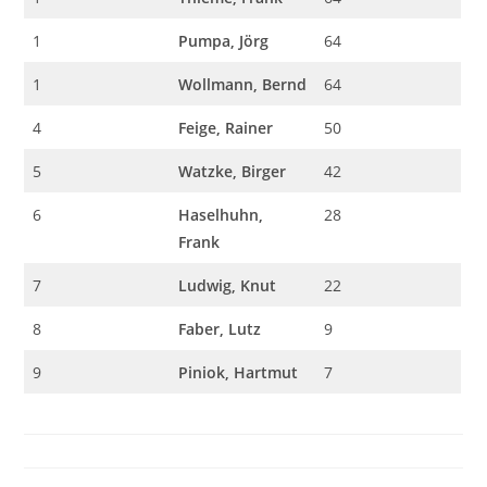
1
Pumpa, Jörg
64
1
Wollmann, Bernd
64
4
Feige, Rainer
50
5
Watzke, Birger
42
6
Haselhuhn,
28
Frank
7
Ludwig, Knut
22
8
Faber, Lutz
9
9
Piniok, Hartmut
7