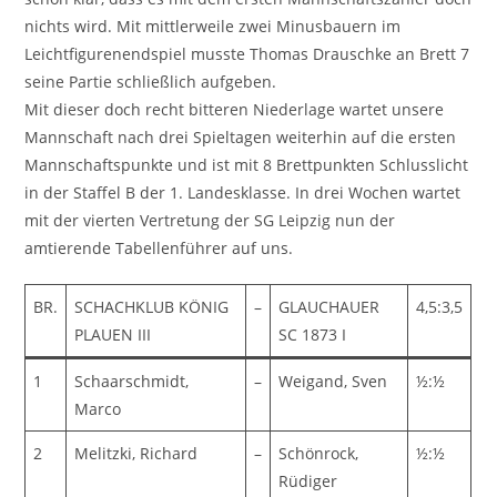
nichts wird. Mit mittlerweile zwei Minusbauern im
Leichtfigurenendspiel musste Thomas Drauschke an Brett 7
seine Partie schließlich aufgeben.
Mit dieser doch recht bitteren Niederlage wartet unsere
Mannschaft nach drei Spieltagen weiterhin auf die ersten
Mannschaftspunkte und ist mit 8 Brettpunkten Schlusslicht
in der Staffel B der 1. Landesklasse. In drei Wochen wartet
mit der vierten Vertretung der SG Leipzig nun der
amtierende Tabellenführer auf uns.
BR.
SCHACHKLUB KÖNIG
–
GLAUCHAUER
4,5:3,5
PLAUEN III
SC 1873 I
1
Schaarschmidt,
–
Weigand, Sven
½:½
Marco
2
Melitzki, Richard
–
Schönrock,
½:½
Rüdiger