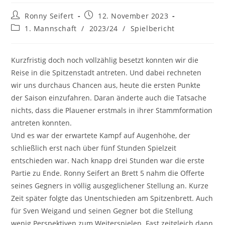
Beitrags-
Beitrag
Ronny Seifert
12. November 2023
Autor:
veröffentlicht:
Beitrags-
1. Mannschaft
/
2023/24
/
Spielbericht
Kategorie:
Kurzfristig doch noch vollzählig besetzt konnten wir die
Reise in die Spitzenstadt antreten. Und dabei rechneten
wir uns durchaus Chancen aus, heute die ersten Punkte
der Saison einzufahren. Daran änderte auch die Tatsache
nichts, dass die Plauener erstmals in ihrer Stammformation
antreten konnten.
Und es war der erwartete Kampf auf Augenhöhe, der
schließlich erst nach über fünf Stunden Spielzeit
entschieden war. Nach knapp drei Stunden war die erste
Partie zu Ende. Ronny Seifert an Brett 5 nahm die Offerte
seines Gegners in völlig ausgeglichener Stellung an. Kurze
Zeit später folgte das Unentschieden am Spitzenbrett. Auch
für Sven Weigand und seinen Gegner bot die Stellung
wenig Perspektiven zum Weiterspielen. Fast zeitgleich dann