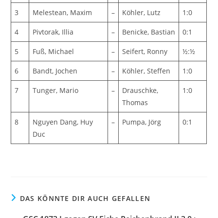
3
Melestean, Maxim
–
Köhler, Lutz
1:0
4
Pivtorak, Illia
–
Benicke, Bastian
0:1
5
Fuß, Michael
–
Seifert, Ronny
½:½
6
Bandt, Jochen
–
Köhler, Steffen
1:0
7
Tunger, Mario
–
Drauschke,
1:0
Thomas
8
Nguyen Dang, Huy
–
Pumpa, Jörg
0:1
Duc
DAS KÖNNTE DIR AUCH GEFALLEN