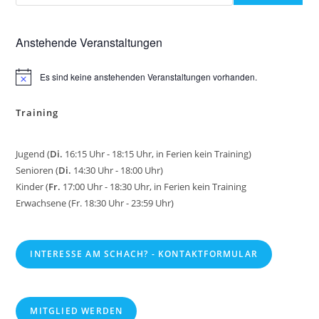
Anstehende Veranstaltungen
Es sind keine anstehenden Veranstaltungen vorhanden.
H
i
n
Training
w
e
i
s
Jugend (
Di.
16:15 Uhr - 18:15 Uhr, in Ferien kein Training)
Senioren (
Di.
14:30 Uhr - 18:00 Uhr)
Kinder (
Fr.
17:00 Uhr - 18:30 Uhr, in Ferien kein Training
Erwachsene (Fr. 18:30 Uhr - 23:59 Uhr)
INTERESSE AM SCHACH? - KONTAKTFORMULAR
MITGLIED WERDEN