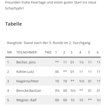
Freunden frohe Feiertage und einen guten Start ins neue
Schachjahr!
Tabelle
Rangliste: Stand nach der 9. Runde im 2. Durchgang
NR.
TEILNEHMER
TWZ
1
2
3
4
5
6
1
Becher, Jens
**
11
01
1½
11
11
2
Köhler,Lutz
00
**
01
11
11
11
3
Nagorny,Peter
10
10
**
½½
01
11
4
Benicke,Bastian
0½
00
½½
**
01
01
5
Wegner, Ralf
00
00
10
10
**
½½