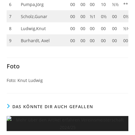
6
Pumpa,Jörg
00
00
00
10
½½
**
7
Scholz,Gunar
00
00
½1
0½
00
0½
8
Ludwig,Knut
00
00
00
00
00
½½
9
Burhardt, Axel
00
00
00
00
00
00
Foto
Foto: Knut Ludwig
DAS KÖNNTE DIR AUCH GEFALLEN