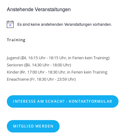
Anstehende Veranstaltungen
Es sind keine anstehenden Veranstaltungen vorhanden.
H
i
n
Training
w
e
i
s
Jugend (
Di.
16:15 Uhr - 18:15 Uhr, in Ferien kein Training)
Senioren (
Di.
14:30 Uhr - 18:00 Uhr)
Kinder (
Fr.
17:00 Uhr - 18:30 Uhr, in Ferien kein Training
Erwachsene (Fr. 18:30 Uhr - 23:59 Uhr)
INTERESSE AM SCHACH? - KONTAKTFORMULAR
MITGLIED WERDEN