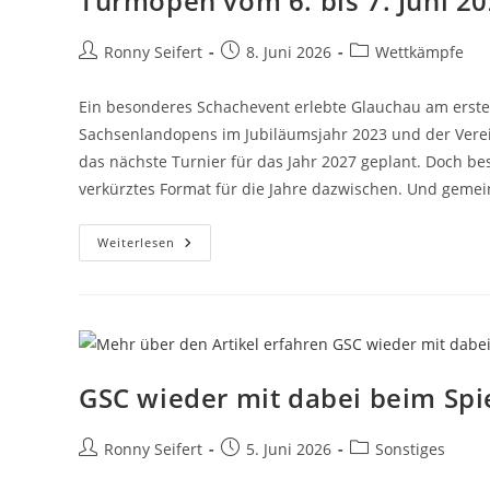
Turmopen vom 6. bis 7. Juni 2
Beitrags-
Beitrag
Beitrags-
Ronny Seifert
8. Juni 2026
Wettkämpfe
Autor:
veröffentlicht:
Kategorie:
Ein besonderes Schachevent erlebte Glauchau am erste
Sachsenlandopens im Jubiläumsjahr 2023 und der Vere
das nächste Turnier für das Jahr 2027 geplant. Doch be
verkürztes Format für die Jahre dazwischen. Und gem
Turmopen
Weiterlesen
Vom
6.
Bis
7.
Juni
2026
GSC wieder mit dabei beim Spi
Beitrags-
Beitrag
Beitrags-
Ronny Seifert
5. Juni 2026
Sonstiges
Autor:
veröffentlicht:
Kategorie: