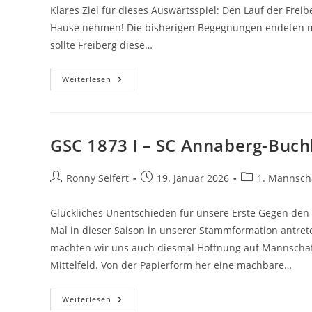
Klares Ziel für dieses Auswärtsspiel: Den Lauf der Fr
Hause nehmen! Die bisherigen Begegnungen endeten me
sollte Freiberg diese…
TV
Weiterlesen
Freiberg
1844
I
–
GSC
1873
GSC 1873 I – SC Annaberg-Buchh
I
Beitrags-
Beitrag
Beitrags-
Ronny Seifert
19. Januar 2026
1. Mannsch
Autor:
veröffentlicht:
Kategorie:
Glückliches Unentschieden für unsere Erste Gegen den 
Mal in dieser Saison in unserer Stammformation antret
machten wir uns auch diesmal Hoffnung auf Mannschaft
Mittelfeld. Von der Papierform her eine machbare…
GSC
Weiterlesen
1873