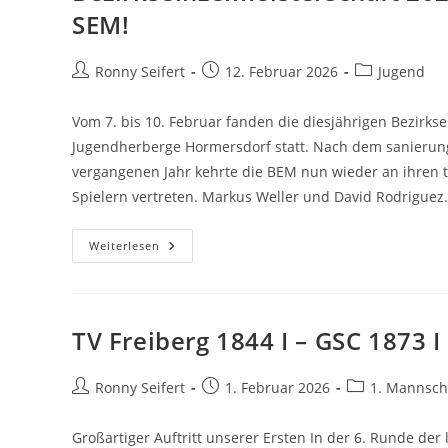
:
SEM!
1
Beitrags-
Beitrag
Beitrags-
Ronny Seifert
12. Februar 2026
Jugend
Autor:
veröffentlicht:
Kategorie:
Vom 7. bis 10. Februar fanden die diesjährigen Bezirks
Jugendherberge Hormersdorf statt. Nach dem sanierung
vergangenen Jahr kehrte die BEM nun wieder an ihren tr
Spielern vertreten. Markus Weller und David Rodriguez
Bezirkseinzelmeisterschaft
Weiterlesen
2026
–
Markus
Und
David
Fahren
TV Freiberg 1844 I – GSC 1873 I
Zur
SEM!
Beitrags-
Beitrag
Beitrags-
Ronny Seifert
1. Februar 2026
1. Mannsch
Autor:
veröffentlicht:
Kategorie:
Großartiger Auftritt unserer Ersten In der 6. Runde der 