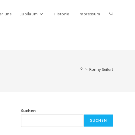
Website-
er uns
Jubiläum
Historie
Impressum
Suche
umschalten
>
Ronny Seifert
Suchen
SUCHEN