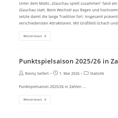
Unter dem Motto „Glauchau spielt zusammen“ fand am 31
Glauchau statt. Beim Wechsel aus Regen und hochsomme
setzte damit die lange Tradition fort. Insgesamt präsent
verschiedensten Attraktionen. Mit Großfeld-Schach und
GSC
Weiterlesen
Wieder
Mit
Dabei
Beim
Spieletag
Der
Punktspielsaison 2025/26 in Z
Stadtwerke
Glauchau
Beitrags-
Beitrag
Beitrags-
Ronny Seifert
1. Mai 2026
Statistik
Autor:
veröffentlicht:
Kategorie:
Punktspielsaison 2025/26 in Zahlen ...
Punktspielsaison
Weiterlesen
2025/26
In
Zahlen