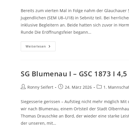
Autor:
ver
Bereits zum vierten Mal in Folge nahm der Glauchauer
Jugendlichen (SEM U8–U18) in Sebnitz teil. Bei herrlic
inklusive Begleitern an. Beide hatten sich zuvor in Horm
Runde Die Eröffnungsfeier begann…
Sachseneinzelmeisterschaft
Weiterlesen
SEM
2026
Mit
Markus
Und
David
SG Blumenau I – GSC 1873 I 4,5 
Beitrags-
Beitrag
Beitrags-
Ronny Seifert
24. März 2026
1. Mannschaf
Autor:
veröffentlicht:
Kategorie:
Siegesserie gerissen – Aufstieg nicht mehr möglich Mit
wir nach Blumenau, einem Ortsteil der Stadt Olbernhau
Thomas Drauschke an Bord, der wieder eine starke Leis
der unseren, mit…