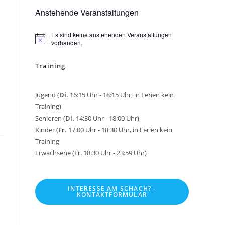
Anstehende Veranstaltungen
Es sind keine anstehenden Veranstaltungen
H
vorhanden.
i
n
Training
w
e
i
s
Jugend (
Di.
16:15 Uhr - 18:15 Uhr, in Ferien kein
Training)
Senioren (
Di.
14:30 Uhr - 18:00 Uhr)
Kinder (
Fr.
17:00 Uhr - 18:30 Uhr, in Ferien kein
Training
Erwachsene (Fr. 18:30 Uhr - 23:59 Uhr)
INTERESSE AM SCHACH? -
KONTAKTFORMULAR