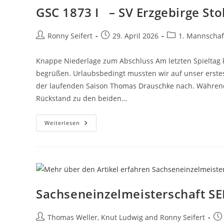
GSC 1873 I – SV Erzgebirge Stol
Beitrags-
Beitrag
Beitrags-
Ronny Seifert
29. April 2026
1. Mannschaf
Autor:
veröffentlicht:
Kategorie:
Knappe Niederlage zum Abschluss Am letzten Spieltag 
begrüßen. Urlaubsbedingt mussten wir auf unser erstes 
der laufenden Saison Thomas Drauschke nach. Während d
Rückstand zu den beiden…
GSC
Weiterlesen
1873
I
–
SV
Erzgebirge
Stollberg
I 3,5
:
4,5
Sachseneinzelmeisterschaft S
Beitrags-
Bei
Thomas Weller
,
Knut Ludwig
and
Ronny Seifert